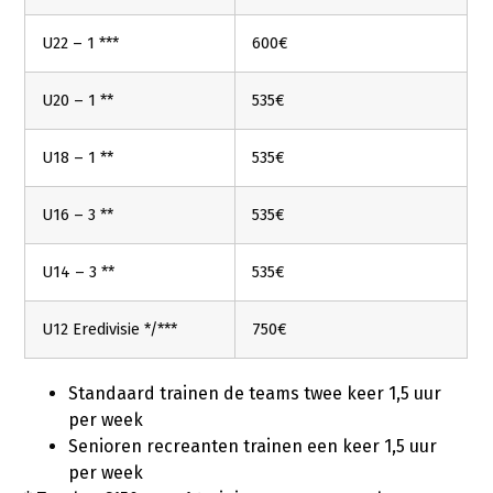
U22 – 1 ***
600€
U20 – 1 **
535€
U18 – 1 **
535€
U16 – 3 **
535€
U14 – 3 **
535€
U12 Eredivisie */***
750€
Standaard trainen de teams twee keer 1,5 uur
per week
Senioren recreanten trainen een keer 1,5 uur
per week