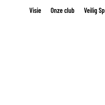
Visie
Onze club
Veilig S