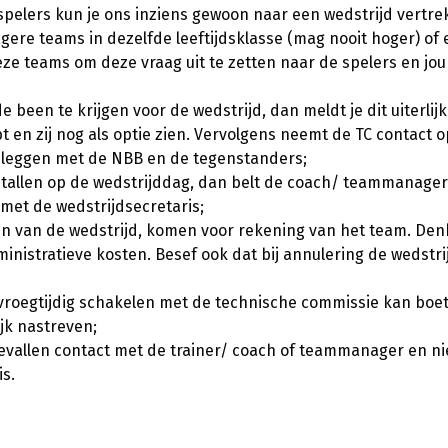
spelers kun je ons inziens gewoon naar een wedstrijd vertrek
gere teams in dezelfde leeftijdsklasse (mag nooit hoger) of 
ze teams om deze vraag uit te zetten naar de spelers en jou
e been te krijgen voor de wedstrijd, dan meldt je dit uiterlij
 en zij nog als optie zien. Vervolgens neemt de TC contact 
n leggen met de NBB en de tegenstanders;
allen op de wedstrijddag, dan belt de coach/ teammanager 
et de wedstrijdsecretaris;
n van de wedstrijd, komen voor rekening van het team. Denk
inistratieve kosten. Besef ook dat bij annulering de wedstri
 vroegtijdig schakelen met de technische commissie kan boe
ijk nastreven;
evallen contact met de trainer/ coach of teammanager en nie
s.