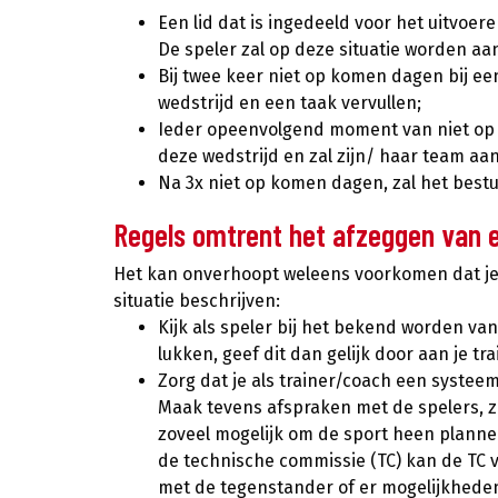
Een lid dat is ingedeeld voor het uitvoe
De speler zal op deze situatie worden a
Bij twee keer niet op komen dagen bij een
wedstrijd en een taak vervullen;
Ieder opeenvolgend moment van niet op ko
deze wedstrijd en zal zijn/ haar team a
Na 3x niet op komen dagen, zal het best
Regels omtrent het afzeggen van 
Het kan onverhoopt weleens voorkomen dat je t
situatie beschrijven:
Kijk als speler bij het bekend worden van
lukken, geef dit dan gelijk door aan je tr
Zorg dat je als trainer/coach een systeem
Maak tevens afspraken met de spelers, z
zoveel mogelijk om de sport heen plannen 
de technische commissie (TC) kan de TC 
met de tegenstander of er mogelijkheden 