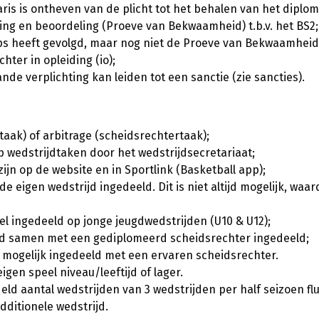
ris is ontheven van de plicht tot het behalen van het diplom
ding en beoordeling (Proeve van Bekwaamheid) t.b.v. het BS2;
ps heeft gevolgd, maar nog niet de Proeve van Bekwaamheid 
ter in opleiding (io);
e verplichting kan leiden tot een sanctie (zie sancties).
taak) of arbitrage (scheidsrechtertaak);
p wedstrijdtaken door het wedstrijdsecretariaat;
jn op de website en in Sportlink (Basketball app);
e eigen wedstrijd ingedeeld. Dit is niet altijd mogelijk, waa
l ingedeeld op jonge jeugdwedstrijden (U10 & U12);
ijd samen met een gediplomeerd scheidsrechter ingedeeld;
mogelijk ingedeeld met een ervaren scheidsrechter.
gen speel niveau/leeftijd of lager.
d aantal wedstrijden van 3 wedstrijden per half seizoen flu
dditionele wedstrijd.