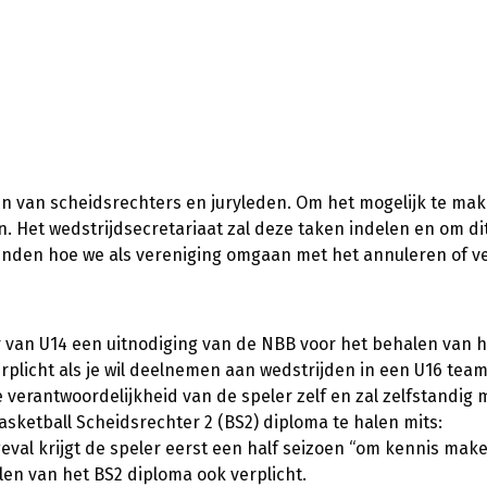
ijden & Taken
 van scheidsrechters en juryleden. Om het mogelijk te make
. Het wedstrijdsecretariaat zal deze taken indelen en om dit
vinden hoe we als vereniging omgaan met het annuleren of ve
ar van U14 een uitnodiging van de NBB voor het behalen van h
rplicht als je wil deelnemen aan wedstrijden in een U16 team
e verantwoordelijkheid van de speler zelf en zal zelfstandi
Basketball Scheidsrechter 2 (BS2) diploma te halen mits:
 geval krijgt de speler eerst een half seizoen “om kennis ma
len van het BS2 diploma ook verplicht.