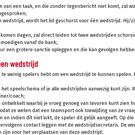
ren van een taak, en die zonder tegenbericht niet komt, zal 
angesproken;
 wedstrijd, wordt het lid geschorst voor één wedstrijd. Hij/z
men dagen, zal direct leiden tot twee wedstrijden schorsing
anmoedigen vanaf de bank;
uur een grotere sanctie opleggen en die kan gevolgen hebbe
een wedstrijd
e weinig spelers hebt om een wedstrijd te kunnen spelen. H
 het speelschema of je alle wedstrijden aanwezig kunt zijn. W
ainer/coach;
 ontwikkelt waarbij je vroeg genoeg van tevoren kunt zien hoe
odat ze weten dat een teamsport ook toewijding van ze vraag
en indien dit niet lukt, de speler dit gelijk aangeeft. Op di
vervolgens contact leggen met de wedstrijdsecretaris. De w
zijn voor het verplaatsen van deze wedstrijd;