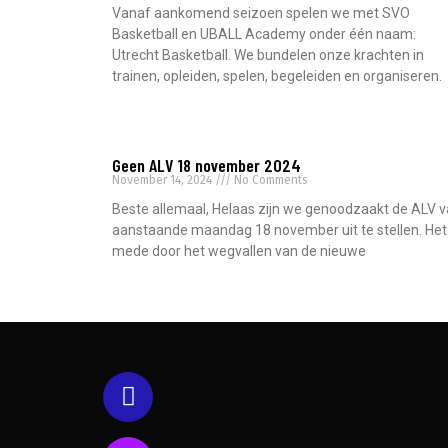
Vanaf aankomend seizoen spelen we met SVO
Basketball en UBALL Academy onder één naam:
Utrecht Basketball. We bundelen onze krachten in
trainen, opleiden, spelen, begeleiden en organiseren.
Read More »
Geen ALV 18 november 2024
November 14, 2024
No Comments
Beste allemaal, Helaas zijn we genoodzaakt de ALV 
aanstaande maandag 18 november uit te stellen. Het 
mede door het wegvallen van de nieuwe
Read More »