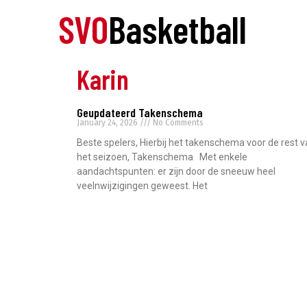
SVO
Basketball
Karin
Geupdateerd Takenschema
January 24, 2026
No Comments
Beste spelers, Hierbij het takenschema voor de rest 
het seizoen, Takenschema Met enkele
aandachtspunten: er zijn door de sneeuw heel
veelnwijzigingen geweest. Het
Read More »