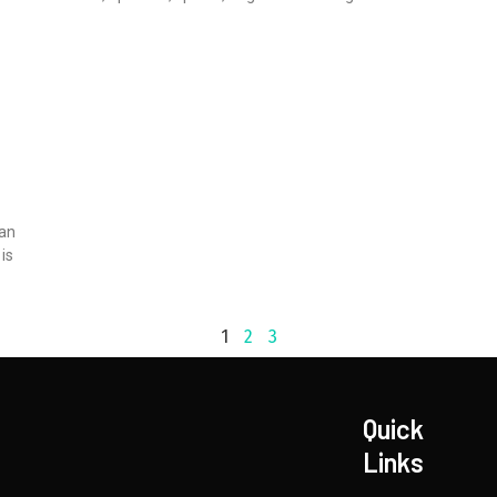
Read More »
van
is
1
2
3
Quick
Links