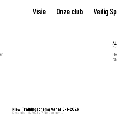
Visie
Onze club
Veilig S
AL
No
van
He
ON
Re
Niew Trainingschema vanaf 5-1-2026
December 11, 2025
No Comments