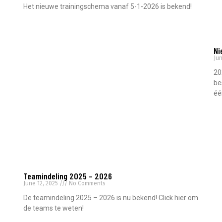
Het nieuwe trainingschema vanaf 5-1-2026 is bekend!
Read More »
Ni
Jun
20
be
éé
Re
Teamindeling 2025 – 2026
June 12, 2025
No Comments
De teamindeling 2025 – 2026 is nu bekend! Click hier om
de teams te weten!